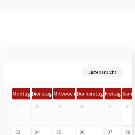
Listenansicht
Montag
Dienstag
Mittwoch
Donnerstag
Freitag
Sams
27
28
29
30
31
01
03
04
05
06
07
08